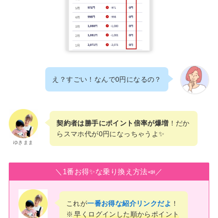
え？すごい！なんで0円になるの？
契約者は勝手にポイント倍率が爆増
！だか
らスマホ代が0円になっちゃうよ✨
ゆきまま
＼1番お得✨な乗り換え方法📣／
これが
一番お得な紹介リンクだよ
！
※
早くログインした順からポイント