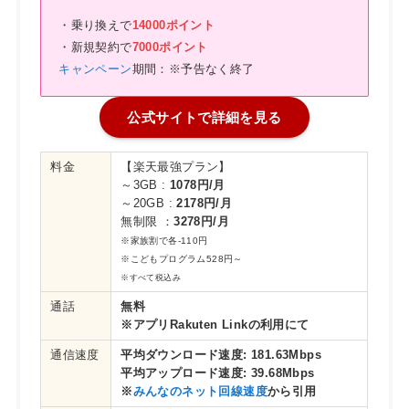
・乗り換えで
14000ポイント
・新規契約で
7000ポイント
キャンペーン
期間：※予告なく終了
公式サイトで詳細を見る
料金
【楽天最強プラン】
～3GB :
1078円/月
～20GB :
2178円
/月
無制限 ：
3278円/月
※家族割で各-110円
※こどもプログラム528円～
※すべて税込み
通話
無料
※アプリRakuten Linkの利用にて
通信速度
平均ダウンロード速度:
181.63Mbps
平均アップロード速度:
39.68Mbps
※
みんなのネット回線速度
から引用