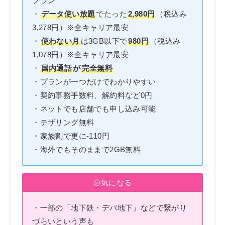
プラン
・
データ使い放題
でたった
2,980円
（税込み
3,278円）※全キャリア最安
・
使わない月
は3GB以下で
980円
（税込み
1,078円）
※全キャリア最安
・
国内通話
が
完全無料
・プランが一つだけでわかりやすい
・契約事務手数料、解約料など0円
・ネットでも店舗でも申し込み可能
・テザリング無料
・家族割で更に-110円
・海外でもそのままで2GB無料
気になる
・一部の「地下鉄・デパ地下」などで繋がり
づらいという声も