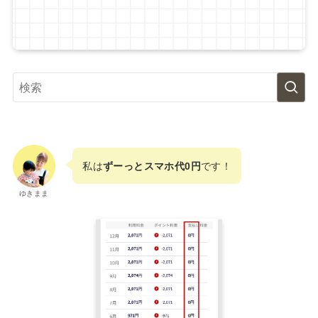
私は
ずーっとスマホ代0円
です！
ゆきまま