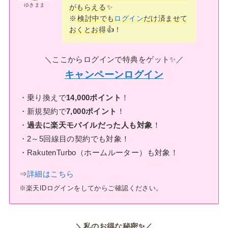
ゆきまま
がもらえる
✨
※
検討中でも
ログイン
だけ済ませて
おくとお得
👍！
＼ここからログインで特典をゲット✨／
キャンペーンログイン
・乗り換えで
14,000ポイント
！
・新規契約で
7,000ポイント
！
・
過去に楽天モバイルだった人も対象
！
・2～5回線目の契約でも対象！
・RakutenTurbo（ホームルーター）も対象！
⇒
詳細はこちら
※楽天IDログインをしてからご確認ください。
＼私のお得な秘密✨／