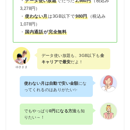
・
データ使い放題
でたった
2,980円
（税込み
3,278円）
・
使わない月
は3GB以下で
980円
（税込み
1,078円）
・
国内通話
が
完全無料
データ使い放題も、3GB以下も
全
キャリアで最安
だよ！
ゆきまま
使わない月は自動で安い金額
にな
ってくれるのはありがたい✨
でもやっぱり
0円になる方法
も知
りたい～！