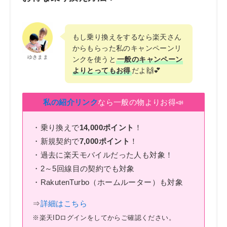
もし乗り換えをするなら楽天さん
からもらった私のキャンペーンリ
ゆきまま
ンクを使うと
一般のキャンペーン
よりとってもお得
だよ🙌💕
私の紹介リンク
なら一般の物よりお得📣
・乗り換えで
14,000ポイント
！
・新規契約で
7,000ポイント
！
・過去に楽天モバイルだった人も対象！
・2～5回線目の契約でも対象
・RakutenTurbo（ホームルーター）も対象
⇒
詳細はこちら
※楽天IDログインをしてからご確認ください。