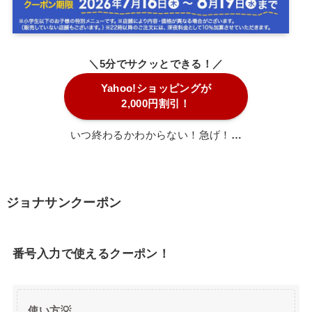
＼5分でサクッとできる！／
Yahoo!ショッピングが
2,000円割引！
いつ終わるかわからない！急げ！
…
ジョナサンクーポン
番号入力で使えるクーポン！
使い方💡