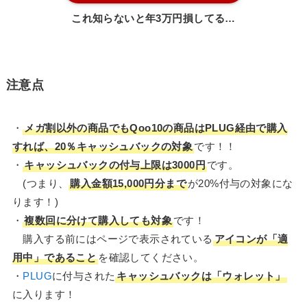
これ知らないと年3万円損してる…
注意点
・
メガ割以外の商品でもQoo10の商品はPLUG経由で購入
すれば、20％キャッシュバックの対象
です！！
・
キャッシュバックの付与上限は3000円
です。
(つまり、
購入金額15,000円分まで
が20%付与の対象にな
ります！)
・
複数回に分けて購入しても対象
です！
購入する前にはページで表示されている
アイコンが「適
用中」であること
を確認してください。
・
PLUG
に付与された
キャッシュバックは「ウォレット」
に入ります！